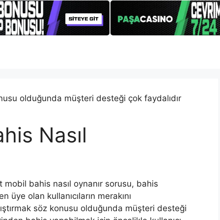
his Nasıl
 mobil bahis nasıl oynanır sorusu, bahis
 üye olan kullanıcıların merakını
karıştırmak söz konusu olduğunda müşteri desteği