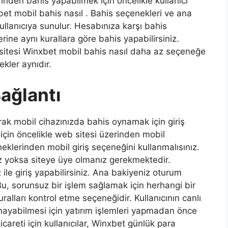
inden bahis yapabilmek için öncelikle kullanıcı
xbet mobil bahis nasıl . Bahis seçenekleri ve ana
kullanıcıya sunulur. Hesabınıza karşı bahis
rine aynı kurallara göre bahis yapabilirsiniz.
 sitesi Winxbet mobil bahis nasıl daha az seçeneğe
kler aynıdır.
ağlantı
rak mobil cihazınızda bahis oynamak için giriş
 için öncelikle web sitesi üzerinden mobil
klerinden mobil giriş seçeneğini kullanmalısınız.
ız yoksa siteye üye olmanız gerekmektedir.
 ile giriş yapabilirsiniz. Ana bakiyeniz oturum
u, sorunsuz bir işlem sağlamak için herhangi bir
ları kontrol etme seçeneğidir. Kullanıcının canlı
nayabilmesi için yatırım işlemleri yapmadan önce
careti için kullanıcılar, Winxbet günlük para