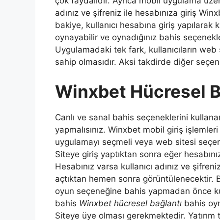
çok faydalıdır. Ayrıca mobil uygulama üzer
adınız ve şifreniz ile hesabınıza giriş Win
bakiye, kullanıcı hesabına giriş yapılarak 
oynayabilir ve oynadığınız bahis seçenekle
Uygulamadaki tek fark, kullanıcıların web
sahip olmasıdır. Aksi takdirde diğer seçene
Winxbet Hücresel B
Canlı ve sanal bahis seçeneklerini kullana
yapmalısınız. Winxbet mobil giriş işlemleri
uygulamayı seçmeli veya web sitesi seçene
Siteye giriş yaptıktan sonra eğer hesabın
Hesabınız varsa kullanıcı adınız ve şifreniz
açtıktan hemen sonra görüntülenecektir. B
oyun seçeneğine bahis yapmadan önce kural
bahis
Winxbet hücresel bağlantı
bahis oy
Siteye üye olması gerekmektedir. Yatırım ti