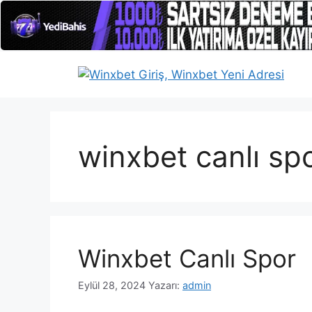
İçeriğe
atla
winxbet canlı sp
Winxbet Canlı Spor
Eylül 28, 2024
Yazarı:
admin