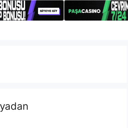
dyadan