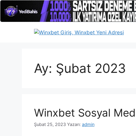
İçeriğe
atla
Ay:
Şubat 2023
Winxbet Sosyal Me
Şubat 25, 2023
Yazarı:
admin