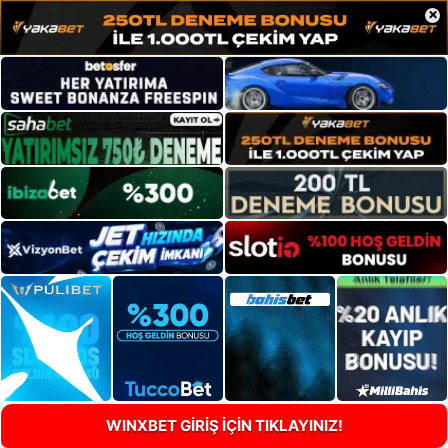
×
WINXBET GİRİŞ İÇİN TIKLAYINIZ!