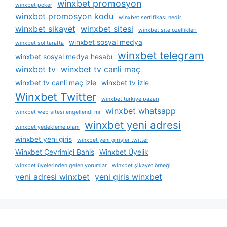
winxbet promosyon
winxbet poker
winxbet promosyon kodu
winxbet sertifikası nedir
winxbet sikayet
winxbet sitesi
winxbet site özellikleri
winxbet sosyal medya
winxbet sol tarafta
winxbet telegram
winxbet sosyal medya hesabı
winxbet tv
winxbet tv canli maç
winxbet tv canli maç izle
winxbet tv izle
Winxbet Twitter
winxbet türkiye pazarı
winxbet whatsapp
winxbet web sitesi engellendi mi
winxbet yeni adresi
winxbet yedekleme planı
winxbet yeni giris
winxbet yeni girişler twitter
Winxbet Çevrimiçi Bahis
Winxbet Üyelik
winxbet üyelerinden gelen yorumlar
winxbet şikayet örneği
yeni adresi winxbet
yeni giris winxbet