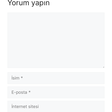
Yorum yapın
Yorum
İsim
E-
posta
İnternet
sitesi