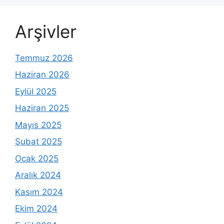
Arşivler
Temmuz 2026
Haziran 2026
Eylül 2025
Haziran 2025
Mayıs 2025
Şubat 2025
Ocak 2025
Aralık 2024
Kasım 2024
Ekim 2024