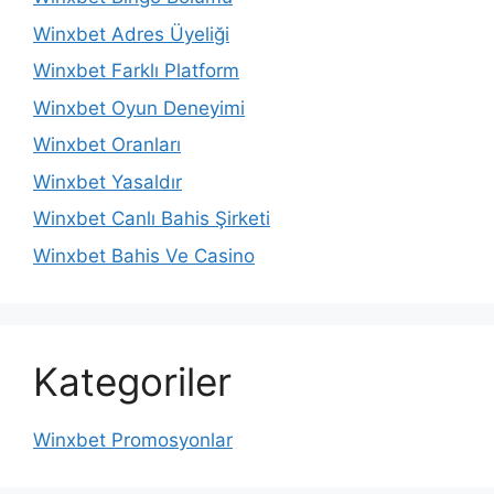
Winxbet Adres Üyeliği
Winxbet Farklı Platform
Winxbet Oyun Deneyimi
Winxbet Oranları
Winxbet Yasaldır
Winxbet Canlı Bahis Şirketi
Winxbet Bahis Ve Casino
Kategoriler
Winxbet Promosyonlar