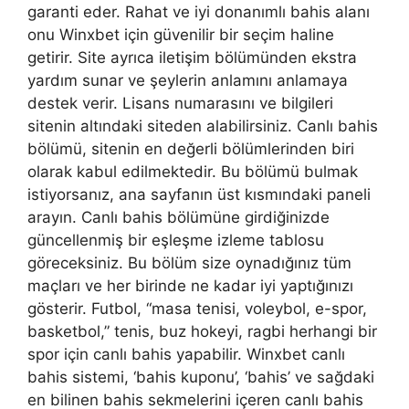
garanti eder. Rahat ve iyi donanımlı bahis alanı
onu Winxbet için güvenilir bir seçim haline
getirir. Site ayrıca iletişim bölümünden ekstra
yardım sunar ve şeylerin anlamını anlamaya
destek verir. Lisans numarasını ve bilgileri
sitenin altındaki siteden alabilirsiniz. Canlı bahis
bölümü, sitenin en değerli bölümlerinden biri
olarak kabul edilmektedir. Bu bölümü bulmak
istiyorsanız, ana sayfanın üst kısmındaki paneli
arayın. Canlı bahis bölümüne girdiğinizde
güncellenmiş bir eşleşme izleme tablosu
göreceksiniz. Bu bölüm size oynadığınız tüm
maçları ve her birinde ne kadar iyi yaptığınızı
gösterir. Futbol, “masa tenisi, voleybol, e-spor,
basketbol,” tenis, buz hokeyi, ragbi herhangi bir
spor için canlı bahis yapabilir. Winxbet canlı
bahis sistemi, ‘bahis kuponu’, ‘bahis’ ve sağdaki
en bilinen bahis sekmelerini içeren canlı bahis