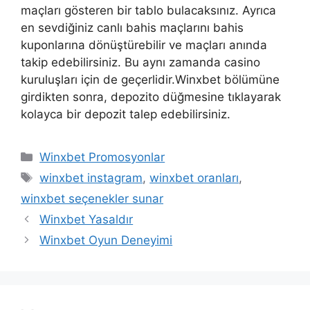
maçları gösteren bir tablo bulacaksınız. Ayrıca
en sevdiğiniz canlı bahis maçlarını bahis
kuponlarına dönüştürebilir ve maçları anında
takip edebilirsiniz. Bu aynı zamanda casino
kuruluşları için de geçerlidir.Winxbet bölümüne
girdikten sonra, depozito düğmesine tıklayarak
kolayca bir depozit talep edebilirsiniz.
Kategoriler
Winxbet Promosyonlar
Etiketler
winxbet instagram
,
winxbet oranları
,
winxbet seçenekler sunar
Winxbet Yasaldır
Winxbet Oyun Deneyimi