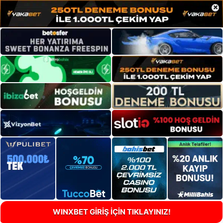
×
WINXBET GİRİŞ İÇİN TIKLAYINIZ!