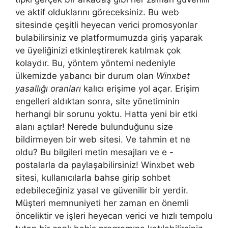
ve aktif olduklarını göreceksiniz. Bu web
sitesinde çeşitli heyecan verici promosyonlar
bulabilirsiniz ve platformumuzda giriş yaparak
ve üyeliğinizi etkinleştirerek katılmak çok
kolaydır. Bu, yöntem yöntemi nedeniyle
ülkemizde yabancı bir durum olan
Winxbet
yasallığı oranları
kalıcı erişime yol açar. Erişim
engelleri aldıktan sonra, site yönetiminin
herhangi bir sorunu yoktu. Hatta yeni bir etki
alanı açtılar! Nerede bulunduğunu size
bildirmeyen bir web sitesi. Ve tahmin et ne
oldu? Bu bilgileri metin mesajları ve e -
postalarla da paylaşabilirsiniz! Winxbet web
sitesi, kullanıcılarla bahse girip sohbet
edebileceğiniz yasal ve güvenilir bir yerdir.
Müşteri memnuniyeti her zaman en önemli
önceliktir ve işleri heyecan verici ve hızlı tempolu