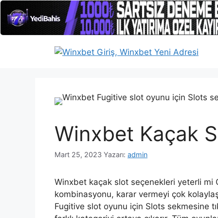
İçeriğe
atla
Winxbet Kaçak Sl
Mart 25, 2023
Yazarı:
admin
Winxbet kaçak slot seçenekleri yeterli mi 
kombinasyonu, karar vermeyi çok kolaylaşt
Fugitive slot oyunu için Slots sekmesine 