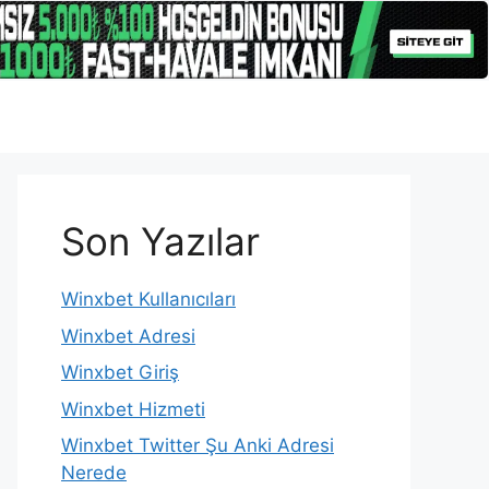
Son Yazılar
Winxbet Kullanıcıları
Winxbet Adresi
Winxbet Giriş
Winxbet Hizmeti
Winxbet Twitter Şu Anki Adresi
Nerede