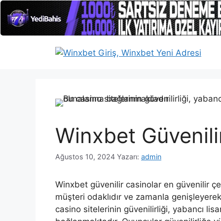
İçeriğe
atla
Winxbet Güvenili
Ağustos 10, 2024
Yazarı:
admin
Winxbet güvenilir casinolar en güvenilir ç
müşteri odaklıdır ve zamanla genişleyerek 
casino sitelerinin güvenilirliği, yabancı lis