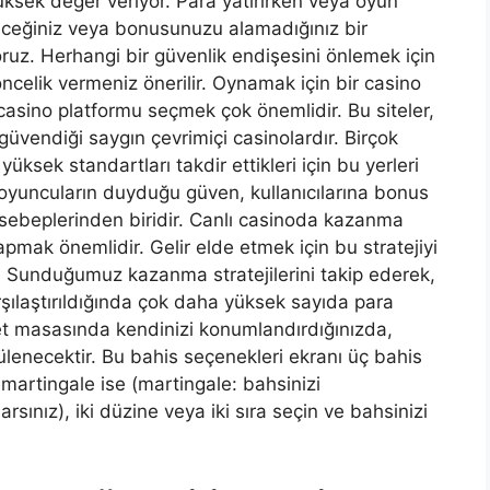
üksek değer veriyor. Para yatırırken veya oyun
ceğiniz veya bonusunuzu alamadığınız bir
uz. Herhangi bir güvenlik endişesini önlemek için
öncelik vermeniz önerilir. Oynamak için bir casino
 casino platformu seçmek çok önemlidir. Bu siteler,
 güvendiği saygın çevrimiçi casinolardır. Birçok
yüksek standartları takdir ettikleri için bu yerleri
ne oyuncuların duyduğu güven, kullanıcılarına bonus
e sebeplerinden biridir. Canlı casinoda kazanma
yapmak önemlidir. Gelir elde etmek için bu stratejiyi
. Sunduğumuz kazanma stratejilerini takip ederek,
şılaştırıldığında çok daha yüksek sayıda para
let masasında kendinizi konumlandırdığınızda,
lenecektir. Bu bahis seçenekleri ekranı üç bahis
z martingale ise (martingale: bahsinizi
rsınız), iki düzine veya iki sıra seçin ve bahsinizi