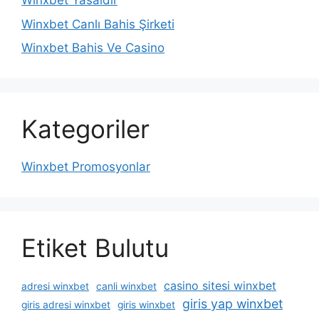
Winxbet Yasaldır
Winxbet Canlı Bahis Şirketi
Winxbet Bahis Ve Casino
Kategoriler
Winxbet Promosyonlar
Etiket Bulutu
casino sitesi winxbet
adresi winxbet
canli winxbet
giris yap winxbet
giris adresi winxbet
giris winxbet