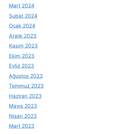
Mart 2024
Şubat 2024
Ocak 2024
Aralık 2023
Kasım 2023
Ekim 2023
Eylül 2023
Ağustos 2023
Temmuz 2023
Haziran 2023
Mayıs 2023
Nisan 2023
Mart 2023