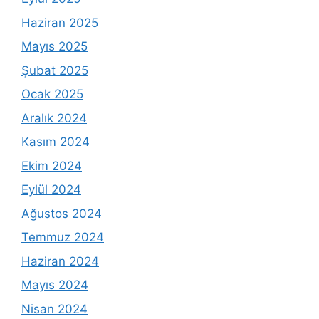
Haziran 2025
Mayıs 2025
Şubat 2025
Ocak 2025
Aralık 2024
Kasım 2024
Ekim 2024
Eylül 2024
Ağustos 2024
Temmuz 2024
Haziran 2024
Mayıs 2024
Nisan 2024