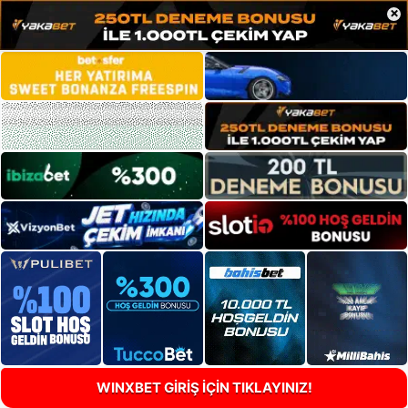
×
WINXBET GİRİŞ İÇİN TIKLAYINIZ!