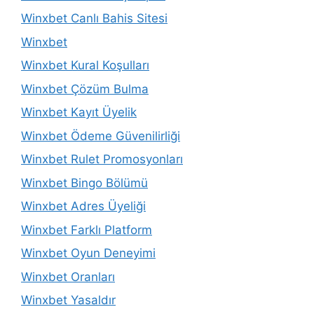
Winxbet Canlı Bahis Sitesi
Winxbet
Winxbet Kural Koşulları
Winxbet Çözüm Bulma
Winxbet Kayıt Üyelik
Winxbet Ödeme Güvenilirliği
Winxbet Rulet Promosyonları
Winxbet Bingo Bölümü
Winxbet Adres Üyeliği
Winxbet Farklı Platform
Winxbet Oyun Deneyimi
Winxbet Oranları
Winxbet Yasaldır