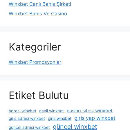
Winxbet Canlı Bahis Şirketi
Winxbet Bahis Ve Casino
Kategoriler
Winxbet Promosyonlar
Etiket Bulutu
casino sitesi winxbet
adresi winxbet
canli winxbet
giris yap winxbet
giris adresi winxbet
giris winxbet
güncel winxbet
güncel adresi winxbet