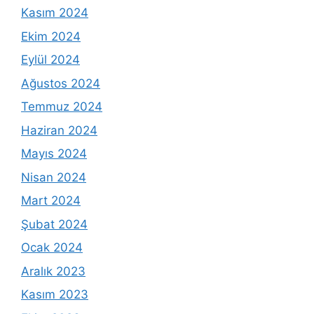
Kasım 2024
Ekim 2024
Eylül 2024
Ağustos 2024
Temmuz 2024
Haziran 2024
Mayıs 2024
Nisan 2024
Mart 2024
Şubat 2024
Ocak 2024
Aralık 2023
Kasım 2023