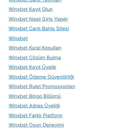
Winxbet Kayıt Olun
Winxbet Nasıl Giriş Yapılır
Winxbet Canlı Bahis Sitesi
Winxbet
Winxbet Kural Koşulları
Winxbet Çözüm Bulma
Winxbet Kayıt Üyelik
Winxbet Ödeme Güvenilirliği
Winxbet Rulet Promosyonları
Winxbet Bingo Bölümü
Winxbet Adres Üyeliği
Winxbet Farklı Platform
Winxbet Oyun Deneyimi