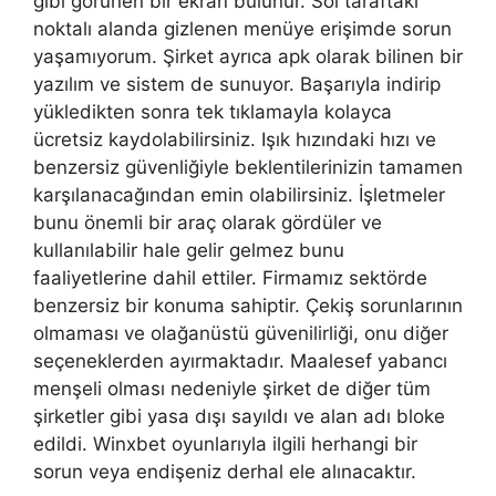
gibi görünen bir ekran bulunur. Sol taraftaki
noktalı alanda gizlenen menüye erişimde sorun
yaşamıyorum. Şirket ayrıca apk olarak bilinen bir
yazılım ve sistem de sunuyor. Başarıyla indirip
yükledikten sonra tek tıklamayla kolayca
ücretsiz kaydolabilirsiniz. Işık hızındaki hızı ve
benzersiz güvenliğiyle beklentilerinizin tamamen
karşılanacağından emin olabilirsiniz. İşletmeler
bunu önemli bir araç olarak gördüler ve
kullanılabilir hale gelir gelmez bunu
faaliyetlerine dahil ettiler. Firmamız sektörde
benzersiz bir konuma sahiptir. Çekiş sorunlarının
olmaması ve olağanüstü güvenilirliği, onu diğer
seçeneklerden ayırmaktadır. Maalesef yabancı
menşeli olması nedeniyle şirket de diğer tüm
şirketler gibi yasa dışı sayıldı ve alan adı bloke
edildi. Winxbet oyunlarıyla ilgili herhangi bir
sorun veya endişeniz derhal ele alınacaktır.