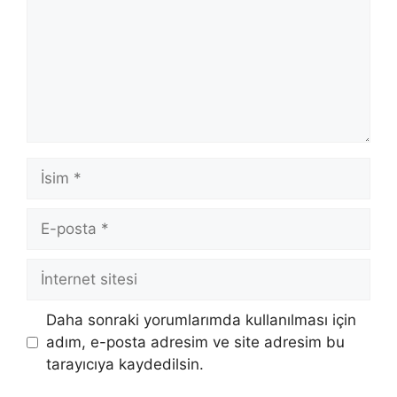
İsim
E-
posta
İnternet
sitesi
Daha sonraki yorumlarımda kullanılması için
adım, e-posta adresim ve site adresim bu
tarayıcıya kaydedilsin.