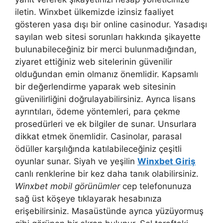
iletin. Winxbet ülkemizde izinsiz faaliyet
gösteren yasa dışı bir online casinodur. Yasadışı
sayılan web sitesi sorunları hakkında şikayette
bulunabileceğiniz bir merci bulunmadığından,
ziyaret ettiğiniz web sitelerinin güvenilir
olduğundan emin olmanız önemlidir. Kapsamlı
bir değerlendirme yaparak web sitesinin
güvenilirliğini doğrulayabilirsiniz. Ayrıca lisans
ayrıntıları, ödeme yöntemleri, para çekme
prosedürleri ve ek bilgiler de sunar. Unsurlara
dikkat etmek önemlidir. Casinolar, parasal
ödüller karşılığında katılabileceğiniz çeşitli
oyunlar sunar. Siyah ve yeşilin
Winxbet Giriş
canlı renklerine bir kez daha tanık olabilirsiniz.
Winxbet mobil görünümler
cep telefonunuza
sağ üst köşeye tıklayarak hesabınıza
erişebilirsiniz. Masaüstünde ayrıca yüzüyormuş