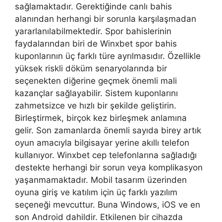
sağlamaktadır. Gerektiğinde canlı bahis
alanından herhangi bir sorunla karşılaşmadan
yararlanılabilmektedir. Spor bahislerinin
faydalarından biri de Winxbet spor bahis
kuponlarının üç farklı türe ayrılmasıdır. Özellikle
yüksek riskli döküm senaryolarında bir
seçenekten diğerine geçmek önemli mali
kazançlar sağlayabilir. Sistem kuponlarını
zahmetsizce ve hızlı bir şekilde geliştirin.
Birleştirmek, birçok kez birleşmek anlamına
gelir. Son zamanlarda önemli sayıda birey artık
oyun amacıyla bilgisayar yerine akıllı telefon
kullanıyor. Winxbet cep telefonlarına sağladığı
destekte herhangi bir sorun veya komplikasyon
yaşanmamaktadır. Mobil tasarım üzerinden
oyuna giriş ve katılım için üç farklı yazılım
seçeneği mevcuttur. Buna Windows, iOS ve en
son Android dahildir. Etkilenen bir cihazda