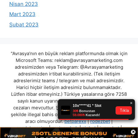
Nisan 2023
Mart 2023
Şubat 2023
"Avrasya'nın en büyük reklam platformunda olmak için
Microsoft Teams:
reklam@avrasyamarketing.com
adresimizden veya Telegram: @Avrasyamarketing
adresimizden irtibat kurabilirsiniz. (Tek iletişim
adreslerimiz teams / telegram ve mail adresimizdir.
Harici hiçbir iletişim adresimiz bulunmamaktadır.
Lütfen itibar etmeyiniz.) Türkiye yasalarına göre 7258
sayılı kanun uyarınca yasa dışı bahis oynamanın
cezaları mevcuttur. Şu an bulunduğunuz site hiç bir
şekilde illegal bahis oyunları oynatmıyor ve oynamaya
aracı olmuyordur.
betparexx
|
rodezbet
|
anadolucasino
|
casinomhub
|
ziobet
|
jugoobet
|
×
landorbet
|
efsanebahis
"