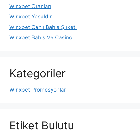
Winxbet Oranları
Winxbet Yasaldır
Winxbet Canlı Bahis Şirketi
Winxbet Bahis Ve Casino
Kategoriler
Winxbet Promosyonlar
Etiket Bulutu