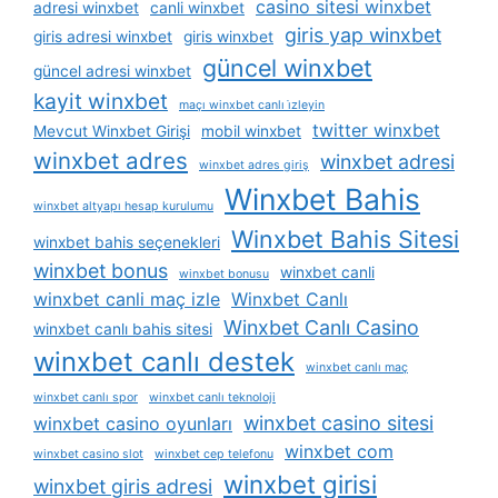
casino sitesi winxbet
adresi winxbet
canli winxbet
giris yap winxbet
giris adresi winxbet
giris winxbet
güncel winxbet
güncel adresi winxbet
kayit winxbet
maçı winxbet canlı i̇zleyin
twitter winxbet
Mevcut Winxbet Girişi
mobil winxbet
winxbet adres
winxbet adresi
winxbet adres giriş
Winxbet Bahis
winxbet altyapı hesap kurulumu
Winxbet Bahis Sitesi
winxbet bahis seçenekleri
winxbet bonus
winxbet canli
winxbet bonusu
winxbet canli maç izle
Winxbet Canlı
Winxbet Canlı Casino
winxbet canlı bahis sitesi
winxbet canlı destek
winxbet canlı maç
winxbet canlı spor
winxbet canlı teknoloji
winxbet casino sitesi
winxbet casino oyunları
winxbet com
winxbet casino slot
winxbet cep telefonu
winxbet girisi
winxbet giris adresi