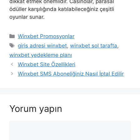
dikkat etmek önemlidir. Casinolar, parasal
ödüller karşılığında katılabileceğiniz çeşitli
oyunlar sunar.
Kategoriler
Winxbet Promosyonlar
Etiketler
giris adresi winxbet
,
winxbet sol tarafta
,
winxbet yedekleme planı
Winxbet Site Özellikleri
Winxbet SMS Aboneliğiniz Nasıl İptal Edilir
Yorum yapın
Yorum