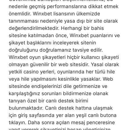
nedenle geçmiş performanslarına dikkat etmek
önemlidir. Winxbet lisansının ülkemizde
tanınmaması nedeniyle yasa dışı bir site olarak
değerlendirilmektedir. Herhangi bir bahis
sitesine katılmadan önce, Winxbet puanlarını ve
şikayet başlıklarını inceleyerek sitenin
doğruluğunu doğrulamanız tavsiye edilir.
Winxbet oyun şikayetleri hiçbir kullanıcı şikayeti
olmayan güvenilir bir web sitesidir. Yasal olarak
yetkili casino yerleri, oyunlarında her türlü hile
veya hile yapılmasını kesinlikle yasaklar. Web
sitesinde endişelerinizi dile getirmenize ve
karşılaştığınız sorunları bildirmenize olanak
tanıyan özel bir canlı destek birimi
bulunmaktadır. Canlı destek hattına ulaşmak
için giriş sayfasında yer alan yeşil canlı butona
tıklayın. Daha sonra açılan mesaj penceresine
yanıt vererek şikayetinizi hesap yöneticinize