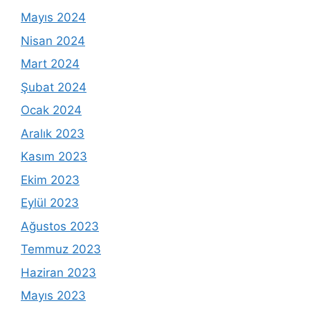
Mayıs 2024
Nisan 2024
Mart 2024
Şubat 2024
Ocak 2024
Aralık 2023
Kasım 2023
Ekim 2023
Eylül 2023
Ağustos 2023
Temmuz 2023
Haziran 2023
Mayıs 2023