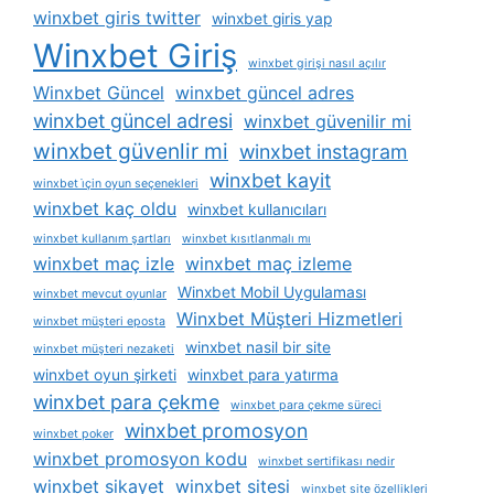
winxbet giris twitter
winxbet giris yap
Winxbet Giriş
winxbet girişi nasıl açılır
Winxbet Güncel
winxbet güncel adres
winxbet güncel adresi
winxbet güvenilir mi
winxbet güvenlir mi
winxbet instagram
winxbet kayit
winxbet i̇çin oyun seçenekleri
winxbet kaç oldu
winxbet kullanıcıları
winxbet kullanım şartları
winxbet kısıtlanmalı mı
winxbet maç izle
winxbet maç izleme
Winxbet Mobil Uygulaması
winxbet mevcut oyunlar
Winxbet Müşteri Hizmetleri
winxbet müşteri eposta
winxbet nasil bir site
winxbet müşteri nezaketi
winxbet oyun şirketi
winxbet para yatırma
winxbet para çekme
winxbet para çekme süreci
winxbet promosyon
winxbet poker
winxbet promosyon kodu
winxbet sertifikası nedir
winxbet sikayet
winxbet sitesi
winxbet site özellikleri