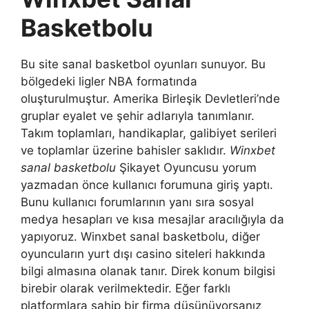
Basketbolu
Bu site sanal basketbol oyunları sunuyor. Bu
bölgedeki ligler NBA formatında
oluşturulmuştur. Amerika Birleşik Devletleri’nde
gruplar eyalet ve şehir adlarıyla tanımlanır.
Takım toplamları, handikaplar, galibiyet serileri
ve toplamlar üzerine bahisler saklıdır.
Winxbet
sanal basketbolu
Şikayet Oyuncusu yorum
yazmadan önce kullanıcı forumuna giriş yaptı.
Bunu kullanıcı forumlarının yanı sıra sosyal
medya hesapları ve kısa mesajlar aracılığıyla da
yapıyoruz. Winxbet sanal basketbolu, diğer
oyuncuların yurt dışı casino siteleri hakkında
bilgi almasına olanak tanır. Direk konum bilgisi
birebir olarak verilmektedir. Eğer farklı
platformlara sahip bir firma düşünüyorsanız