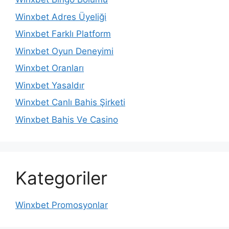
Winxbet Adres Üyeliği
Winxbet Farklı Platform
Winxbet Oyun Deneyimi
Winxbet Oranları
Winxbet Yasaldır
Winxbet Canlı Bahis Şirketi
Winxbet Bahis Ve Casino
Kategoriler
Winxbet Promosyonlar