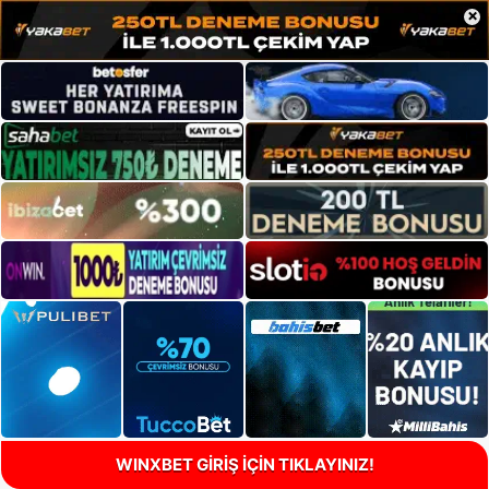
×
WINXBET GİRİŞ İÇİN TIKLAYINIZ!