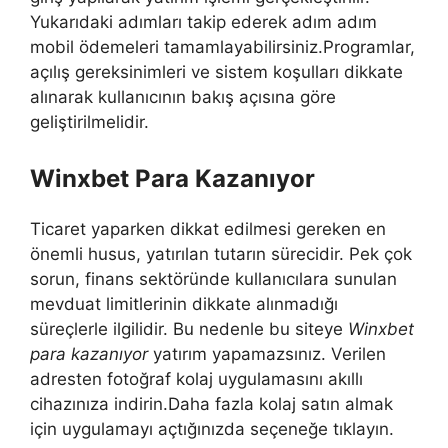
Yukarıdaki adımları takip ederek adım adım
mobil ödemeleri tamamlayabilirsiniz.Programlar,
açılış gereksinimleri ve sistem koşulları dikkate
alınarak kullanıcının bakış açısına göre
geliştirilmelidir.
Winxbet Para Kazanıyor
Ticaret yaparken dikkat edilmesi gereken en
önemli husus, yatırılan tutarın sürecidir. Pek çok
sorun, finans sektöründe kullanıcılara sunulan
mevduat limitlerinin dikkate alınmadığı
süreçlerle ilgilidir. Bu nedenle bu siteye
Winxbet
para kazanıyor
yatırım yapamazsınız. Verilen
adresten fotoğraf kolaj uygulamasını akıllı
cihazınıza indirin.Daha fazla kolaj satın almak
için uygulamayı açtığınızda seçeneğe tıklayın.