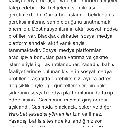
faaliyetleriyle uğraşan web sitelerinden belgeler
talep edebilir. Bu belgelerin sunulması
gerekmektedir. Cuma bonuslarının belirli bahis
gereksinimlerine sahip olduğunu unutmamak
önemlidir. Destinasyonlarının aktif sosyal medya
profilleri var. Blackjack şirketleri sosyal medya
platformlarındaki aktif varlıklarıyla
tanınmaktadır. Sosyal medya platformları
aracılığıyla bonuslar, para yatırma ve çekme
işlemleriyle ilgili ayrıntılar sunar. Yasadışı bahis
faaliyetlerinde bulunan kişilerin sosyal medya
profillerini aşağıda görebilirsiniz. Ayrıca adres
değişiklikleriyle ilgili güncellemeler için poker
şirketinin sosyal medya platformlarını da takip
edebilirsiniz. Casinonun mevcut giriş adresi
açıklandı. Casinoda blackjack, poker ve diğer
Winxbet yasadışı yöntemler
izin verilmez.
Yasadışı bahis sitesinde kullandığınız son