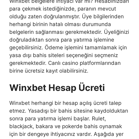
Winxbet belgelere ihtiyacı var mı? Hesabınızdan
para çekmek istediğinizde, paranın mevcut
olduğu zaten doğrulanmıştır. Üye bilgilerinden
herhangi birinin hatalı olması durumunda
belgelerin sağlanması gerekmektedir. Üyeliğinizi
doğruladıktan sonra para yatırma işlemine
geçebilirsiniz. Ödeme işlemini tamamlamak için
yasa dışı bahis siteleri seçeneğini seçmeniz
gerekmektedir. Canlı casino platformlarından
birine ücretsiz kayıt olabilirsiniz.
Winxbet Hesap Ücreti
Winxbet herhangi bir hesap açılış ücreti talep
etmez. Yasadışı bir bahis sitesine kaydolduktan
sonra para yatırma işlemi başlar. Rulet,
blackjack, bakara ve pokerde bahis oynamak
için bir dengeye ihtiyacınız vardır. Aşağıda yer