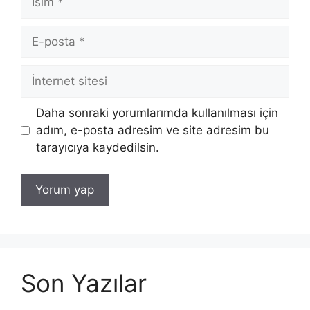
E-
posta
İnternet
sitesi
Daha sonraki yorumlarımda kullanılması için
adım, e-posta adresim ve site adresim bu
tarayıcıya kaydedilsin.
Son Yazılar