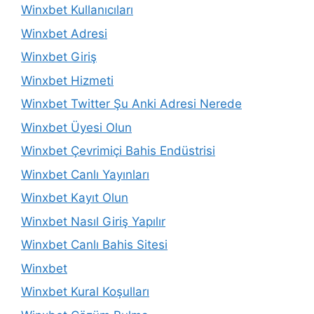
Winxbet Kullanıcıları
Winxbet Adresi
Winxbet Giriş
Winxbet Hizmeti
Winxbet Twitter Şu Anki Adresi Nerede
Winxbet Üyesi Olun
Winxbet Çevrimiçi Bahis Endüstrisi
Winxbet Canlı Yayınları
Winxbet Kayıt Olun
Winxbet Nasıl Giriş Yapılır
Winxbet Canlı Bahis Sitesi
Winxbet
Winxbet Kural Koşulları