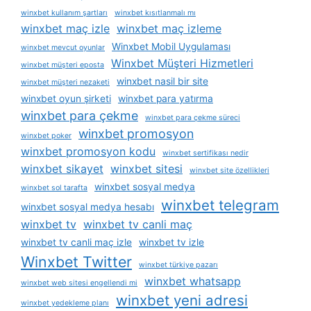
winxbet kullanım şartları
winxbet kısıtlanmalı mı
winxbet maç izle
winxbet maç izleme
Winxbet Mobil Uygulaması
winxbet mevcut oyunlar
Winxbet Müşteri Hizmetleri
winxbet müşteri eposta
winxbet nasil bir site
winxbet müşteri nezaketi
winxbet oyun şirketi
winxbet para yatırma
winxbet para çekme
winxbet para çekme süreci
winxbet promosyon
winxbet poker
winxbet promosyon kodu
winxbet sertifikası nedir
winxbet sikayet
winxbet sitesi
winxbet site özellikleri
winxbet sosyal medya
winxbet sol tarafta
winxbet telegram
winxbet sosyal medya hesabı
winxbet tv
winxbet tv canli maç
winxbet tv canli maç izle
winxbet tv izle
Winxbet Twitter
winxbet türkiye pazarı
winxbet whatsapp
winxbet web sitesi engellendi mi
winxbet yeni adresi
winxbet yedekleme planı