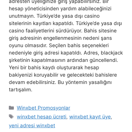
adresten üyeliğinize giriş yapabilirsiniz. Bir
hesap yöneticisinden yardım alabileceğinizi
unutmayın. Türkiye’de yasa dışı casino
sitelerinin kayıtları kapatıldı. Türkiye’de yasa dışı
casino faaliyetlerini sürdürüyor. Bahis sitesine
giriş adresinin engellenmesinin nedeni şans
oyunu olmasıdır. Seçilen bahis seçenekleri
nedeniyle giriş adresi kapatıldı. Adres, blackjack
şirketinin kapatılmasının ardından güncellendi.
Yeni bir bahis kaydı oluşturarak hesap
bakiyenizi koruyabilir ve gelecekteki bahislere
devam edebilirsiniz. Bu yöntemin yasallığını
tartışalım.
Kategoriler
Winxbet Promosyonlar
Etiketler
winxbet hesap ücreti
,
winxbet kayıt üye
,
yeni adresi winxbet