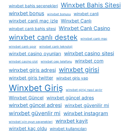
Winxbet Bahis Sitesi
winxbet bahis seçenekleri
winxbet bonus
winxbet canli
winxbet bonusu
winxbet canli maç izle
Winxbet Canlı
Winxbet Canlı Casino
winxbet canlı bahis sitesi
winxbet canlı destek
winxbet canlı maç
winxbet canlı spor
winxbet canlı teknoloji
winxbet casino sitesi
winxbet casino oyunları
winxbet com
winxbet casino slot
winxbet cep telefonu
winxbet girisi
winxbet giris adresi
winxbet giris twitter
winxbet giris yap
Winxbet Giriş
winxbet girişi nasıl açılır
Winxbet Güncel
winxbet güncel adres
winxbet güncel adresi
winxbet güvenilir mi
winxbet güvenlir mi
winxbet instagram
winxbet kayit
winxbet i̇çin oyun seçenekleri
winxbet kaç oldu
winxbet kullanıcıları