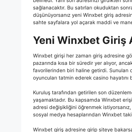
belirledi. Yani son adresinizi girdikten son
sağlanacaktır. Bu satırları okuduktan sonr
düşünüyorsanız yeni Winxbet giriş adresini
sahte sayfalara yol açarak maddi ve manev
Yeni Winxbet Giriş 
Winxbet girişi her zaman giriş adresine gör
pazarında kısa bir süredir yer alıyor, anc
favorilerinden biri haline getirdi. Sunulan c
oyuncuları tatmin ederek casino hayatın
Kuruluş tarafından getirilen son düzenlem
yaşamaktadır. Bu kapsamda Winxbet erişim
adresi değişikliğini öğrenmek istiyorsanız, 
sosyal medya hesaplarından Winxbet taki
Winxbet giriş adresine girip siteye bakars