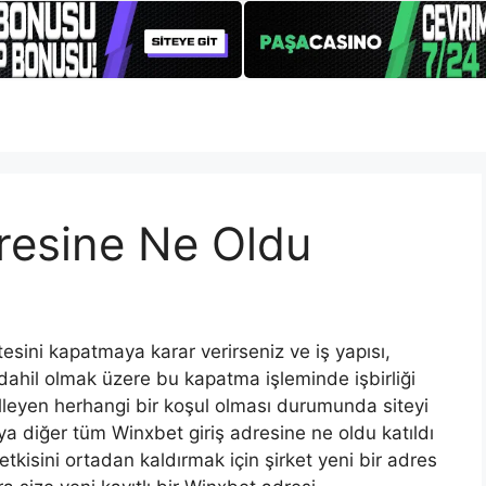
resine Ne Oldu
esini kapatmaya karar verirseniz ve iş yapısı,
i dahil olmak üzere bu kapatma işleminde işbirliği
lleyen herhangi bir koşul olması durumunda siteyi
a diğer tüm Winxbet giriş adresine ne oldu katıldı
etkisini ortadan kaldırmak için şirket yeni bir adres