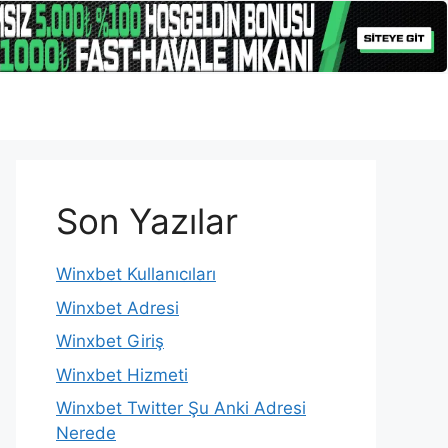
Son Yazılar
Winxbet Kullanıcıları
Winxbet Adresi
Winxbet Giriş
Winxbet Hizmeti
Winxbet Twitter Şu Anki Adresi
Nerede