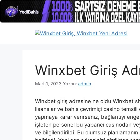
İçeriğe
atla
Winxbet Giriş Ad
Mart 1, 2023
Yazarı:
admin
Winxbet giriş adresine ne oldu Winxbet sit
lisanslar ve bahis çevrimiçi casino temsil
yapmaya karar verirseniz, bağlantıyı enge
işleten personel bu yabancı casinodan vey
ve bilgilendirildi. Bu olumsuz planlamanın 