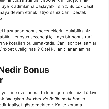
nelik mi yoksa standart abonelik mi oluşturmak
 üyelik adımlarına başlayabilirsiniz. Bu çok basit
anmaya devam etmek istiyorsanız Canlı Destek
z.
l hazırlanan bonus seçeneklerini bulabilirsiniz.
abilir. Her oyun seçeneği için ayrı bir bonus türü
 ve koşulları bulunmaktadır. Canlı sohbet, şartlar
Winxbet üyeliği nasıl? Özel kullanıcılar anlamına
Nedir Bonus
r
üyelerine özel bonus türlerini göreceksiniz. Türkiye
rak öne çıkan
Winxbet vip ödülü nedir bonus
edir faaliyet göstermektedir. Kalite koruma