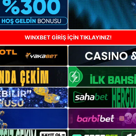
WINXBET GİRİŞ İÇİN TIKLAYINIZ!