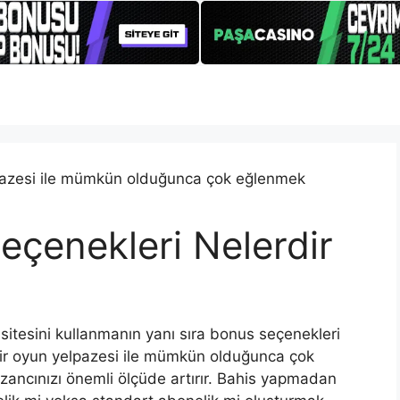
çenekleri Nelerdir
sitesini kullanmanın yanı sıra bonus seçenekleri
ir oyun yelpazesi ile mümkün olduğunca çok
ancınızı önemli ölçüde artırır. Bahis yapmadan