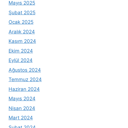
Mayıs 2025
Şubat 2025
Ocak 2025
Aralık 2024
Kasım 2024
Ekim 2024
Eylül 2024
Ağustos 2024
Temmuz 2024
Haziran 2024
Mayıs 2024
Nisan 2024
Mart 2024
Şubat 2024