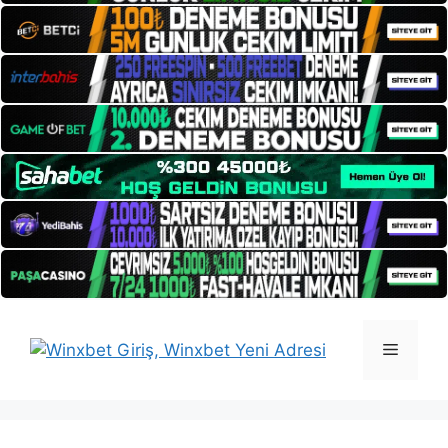
İçeriğe
atla
Menü