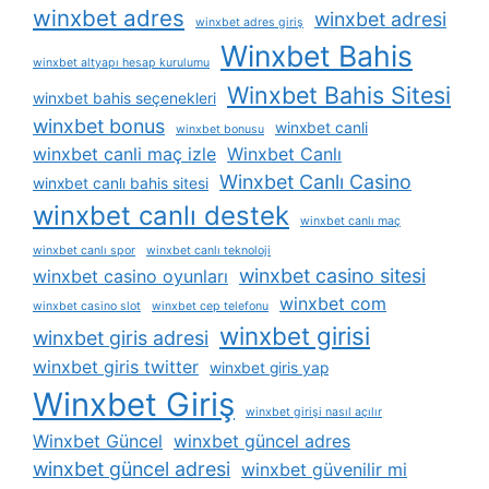
winxbet adres
winxbet adresi
winxbet adres giriş
Winxbet Bahis
winxbet altyapı hesap kurulumu
Winxbet Bahis Sitesi
winxbet bahis seçenekleri
winxbet bonus
winxbet canli
winxbet bonusu
winxbet canli maç izle
Winxbet Canlı
Winxbet Canlı Casino
winxbet canlı bahis sitesi
winxbet canlı destek
winxbet canlı maç
winxbet canlı spor
winxbet canlı teknoloji
winxbet casino sitesi
winxbet casino oyunları
winxbet com
winxbet casino slot
winxbet cep telefonu
winxbet girisi
winxbet giris adresi
winxbet giris twitter
winxbet giris yap
Winxbet Giriş
winxbet girişi nasıl açılır
Winxbet Güncel
winxbet güncel adres
winxbet güncel adresi
winxbet güvenilir mi