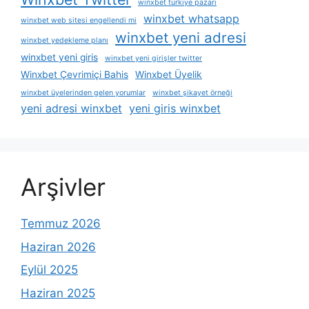
winxbet türkiye pazarı
winxbet whatsapp
winxbet web sitesi engellendi mi
winxbet yeni adresi
winxbet yedekleme planı
winxbet yeni giris
winxbet yeni girişler twitter
Winxbet Çevrimiçi Bahis
Winxbet Üyelik
winxbet üyelerinden gelen yorumlar
winxbet şikayet örneği
yeni adresi winxbet
yeni giris winxbet
Arşivler
Temmuz 2026
Haziran 2026
Eylül 2025
Haziran 2025