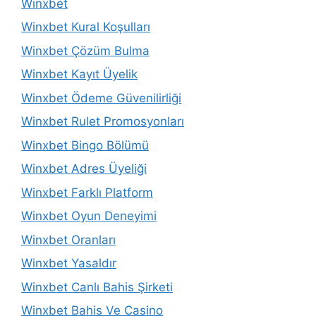
Winxbet
Winxbet Kural Koşulları
Winxbet Çözüm Bulma
Winxbet Kayıt Üyelik
Winxbet Ödeme Güvenilirliği
Winxbet Rulet Promosyonları
Winxbet Bingo Bölümü
Winxbet Adres Üyeliği
Winxbet Farklı Platform
Winxbet Oyun Deneyimi
Winxbet Oranları
Winxbet Yasaldır
Winxbet Canlı Bahis Şirketi
Winxbet Bahis Ve Casino