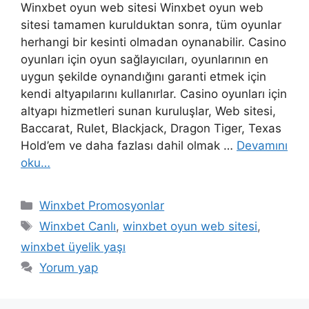
Winxbet oyun web sitesi Winxbet oyun web
sitesi tamamen kurulduktan sonra, tüm oyunlar
herhangi bir kesinti olmadan oynanabilir. Casino
oyunları için oyun sağlayıcıları, oyunlarının en
uygun şekilde oynandığını garanti etmek için
kendi altyapılarını kullanırlar. Casino oyunları için
altyapı hizmetleri sunan kuruluşlar, Web sitesi,
Baccarat, Rulet, Blackjack, Dragon Tiger, Texas
Hold’em ve daha fazlası dahil olmak …
Devamını
oku…
Kategoriler
Winxbet Promosyonlar
Etiketler
Winxbet Canlı
,
winxbet oyun web sitesi
,
winxbet üyelik yaşı
Yorum yap