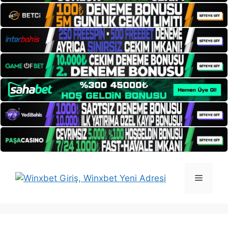
İçeriğe
atla
Menü