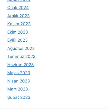
Ocak 2024
Aralık 2023
Kasım 2023
Ekim 2023
Eylül 2023
Ağustos 2023
Temmuz 2023
Haziran 2023
Mayıs 2023
Nisan 2023
Mart 2023
Şubat 2023