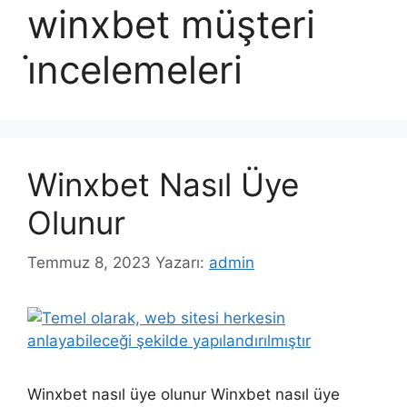
winxbet müşteri
i̇ncelemeleri
Winxbet Nasıl Üye
Olunur
Temmuz 8, 2023
Yazarı:
admin
Winxbet nasıl üye olunur Winxbet nasıl üye