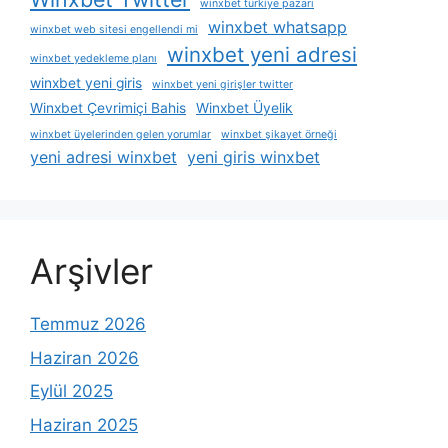
winxbet türkiye pazarı
winxbet whatsapp
winxbet web sitesi engellendi mi
winxbet yeni adresi
winxbet yedekleme planı
winxbet yeni giris
winxbet yeni girişler twitter
Winxbet Çevrimiçi Bahis
Winxbet Üyelik
winxbet üyelerinden gelen yorumlar
winxbet şikayet örneği
yeni adresi winxbet
yeni giris winxbet
Arşivler
Temmuz 2026
Haziran 2026
Eylül 2025
Haziran 2025