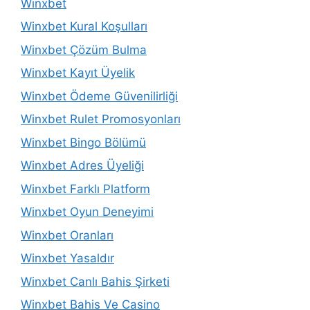
Winxbet
Winxbet Kural Koşulları
Winxbet Çözüm Bulma
Winxbet Kayıt Üyelik
Winxbet Ödeme Güvenilirliği
Winxbet Rulet Promosyonları
Winxbet Bingo Bölümü
Winxbet Adres Üyeliği
Winxbet Farklı Platform
Winxbet Oyun Deneyimi
Winxbet Oranları
Winxbet Yasaldır
Winxbet Canlı Bahis Şirketi
Winxbet Bahis Ve Casino