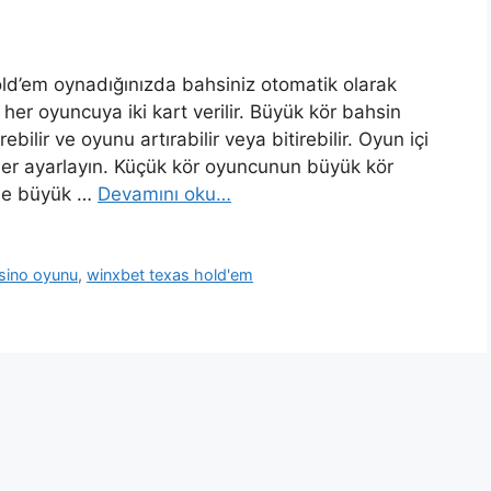
ld’em oynadığınızda bahsiniz otomatik olarak
 her oyuncuya iki kart verilir. Büyük kör bahsin
ilir ve oyunu artırabilir veya bitirebilir. Oyun içi
çler ayarlayın. Küçük kör oyuncunun büyük kör
zse büyük …
Devamını oku…
asino oyunu
,
winxbet texas hold'em