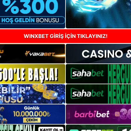
WINXBET GİRİŞ İÇİN TIKLAYINIZ!