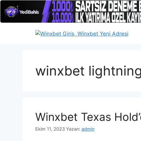
İçeriğe
atla
winxbet lightnin
Winxbet Texas Hold
Ekim 11, 2023
Yazarı:
admin