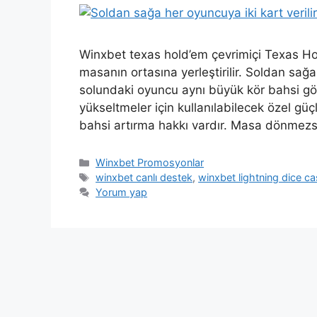
Winxbet texas hold’em çevrimiçi Texas Ho
masanın ortasına yerleştirilir. Soldan sağa
solundaki oyuncu aynı büyük kör bahsi göreb
yükseltmeler için kullanılabilecek özel gü
bahsi artırma hakkı vardır. Masa dönme
Kategoriler
Winxbet Promosyonlar
Etiketler
winxbet canlı destek
,
winxbet lightning dice c
Yorum yap