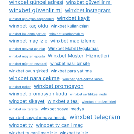
winxbet güncel adresi
winxbet güvenilir mi
winxbet güvenlir mi
winxbet instagram
winxbet kayit
winxbet i̇çin oyun seçenekleri
winxbet kaç oldu
winxbet kullanıcıları
winxbet kullanım şartları
winxbet kısıtlanmalı mı
winxbet maç izle
winxbet maç izleme
Winxbet Mobil Uygulaması
winxbet mevcut oyunlar
Winxbet Müşteri Hizmetleri
winxbet müşteri eposta
winxbet nasil bir site
winxbet müşteri nezaketi
winxbet oyun şirketi
winxbet para yatırma
winxbet para çekme
winxbet para çekme süreci
winxbet promosyon
winxbet poker
winxbet promosyon kodu
winxbet sertifikası nedir
winxbet sikayet
winxbet sitesi
winxbet site özellikleri
winxbet sosyal medya
winxbet sol tarafta
winxbet telegram
winxbet sosyal medya hesabı
winxbet tv
winxbet tv canli maç
winxbet tv canli maç izle
winxbet tv izle