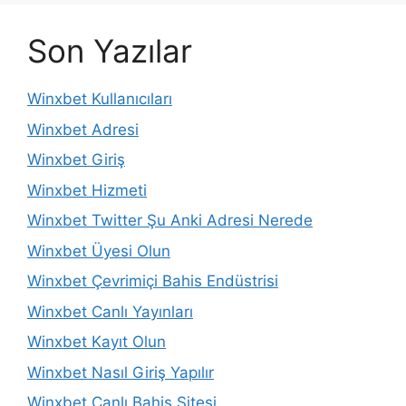
Son Yazılar
Winxbet Kullanıcıları
Winxbet Adresi
Winxbet Giriş
Winxbet Hizmeti
Winxbet Twitter Şu Anki Adresi Nerede
Winxbet Üyesi Olun
Winxbet Çevrimiçi Bahis Endüstrisi
Winxbet Canlı Yayınları
Winxbet Kayıt Olun
Winxbet Nasıl Giriş Yapılır
Winxbet Canlı Bahis Sitesi