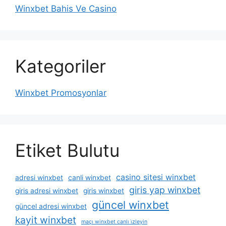
Winxbet Bahis Ve Casino
Kategoriler
Winxbet Promosyonlar
Etiket Bulutu
casino sitesi winxbet
adresi winxbet
canli winxbet
giris yap winxbet
giris adresi winxbet
giris winxbet
güncel winxbet
güncel adresi winxbet
kayit winxbet
maçı winxbet canlı i̇zleyin