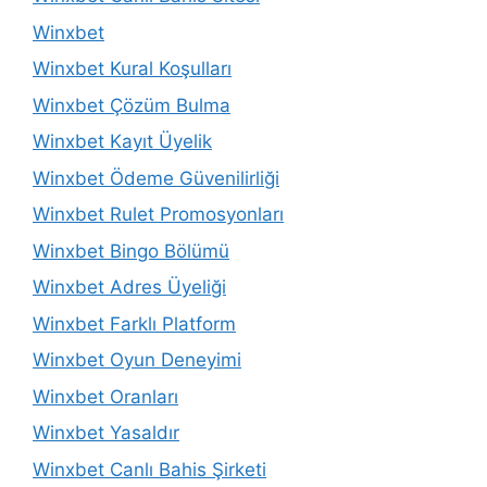
Winxbet
Winxbet Kural Koşulları
Winxbet Çözüm Bulma
Winxbet Kayıt Üyelik
Winxbet Ödeme Güvenilirliği
Winxbet Rulet Promosyonları
Winxbet Bingo Bölümü
Winxbet Adres Üyeliği
Winxbet Farklı Platform
Winxbet Oyun Deneyimi
Winxbet Oranları
Winxbet Yasaldır
Winxbet Canlı Bahis Şirketi