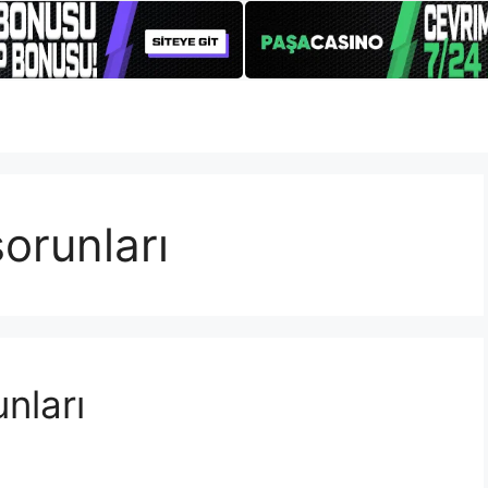
sorunları
nları