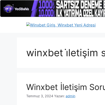
İçeriğe
atla
winxbet i̇letişim 
Winxbet İletişim Soru
Temmuz 3, 2024
Yazarı:
admin