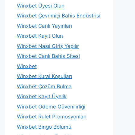
Winxbet Üyesi Olun
Winxbet Çevrimiçi Bahis Endüstrisi
Winxbet Canlı Yayınları
Winxbet Kayıt Olun
Winxbet Nasıl Giriş Yapılır
Winxbet Canlı Bahis Sitesi
Winxbet
Winxbet Kural Koşulları
Winxbet Çözüm Bulma
Winxbet Kayıt Üyelik
Winxbet Ödeme Güvenilirliği
Winxbet Rulet Promosyonları
Winxbet Bingo Bölümü