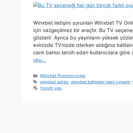
Winxbet iletişim sorunları Winxbet TV Onlin
için vazgeçilmez bir araçtır. Bu TV seçeneğ
gösterir. Ayrıca bu yayınların yüksek çözün
evinizde TVnizde izlerken aldığınız kaliteni
canlı bahisi tercih eden kullanıcılara gö
oku…
Kategoriler
Winxbet Promosyonlar
Etiketler
winxbet adres
,
winxbet bahisleri nasıl oynanır
,
Yorum yap