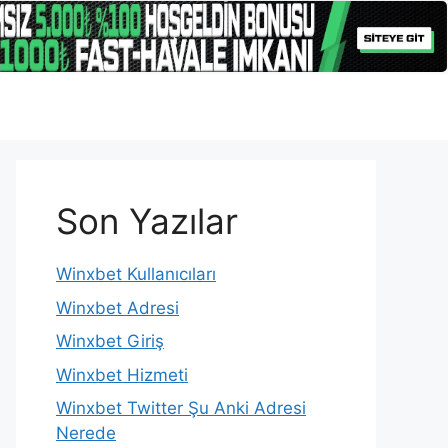
Son Yazılar
Winxbet Kullanıcıları
Winxbet Adresi
Winxbet Giriş
Winxbet Hizmeti
Winxbet Twitter Şu Anki Adresi
Nerede