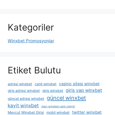
Kategoriler
Winxbet Promosyonlar
Etiket Bulutu
casino sitesi winxbet
adresi winxbet
canli winxbet
giris yap winxbet
giris adresi winxbet
giris winxbet
güncel winxbet
güncel adresi winxbet
kayit winxbet
maçı winxbet canlı i̇zleyin
twitter winxbet
Mevcut Winxbet Girişi
mobil winxbet