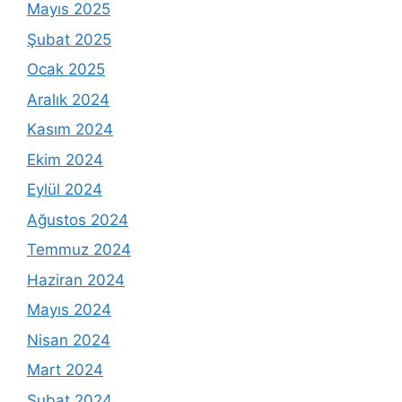
Mayıs 2025
Şubat 2025
Ocak 2025
Aralık 2024
Kasım 2024
Ekim 2024
Eylül 2024
Ağustos 2024
Temmuz 2024
Haziran 2024
Mayıs 2024
Nisan 2024
Mart 2024
Şubat 2024