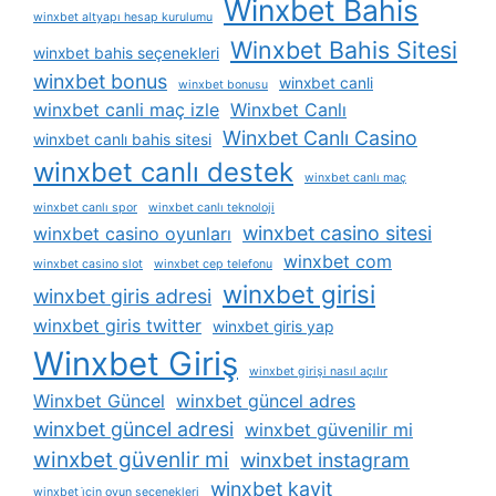
Winxbet Bahis
winxbet altyapı hesap kurulumu
Winxbet Bahis Sitesi
winxbet bahis seçenekleri
winxbet bonus
winxbet canli
winxbet bonusu
winxbet canli maç izle
Winxbet Canlı
Winxbet Canlı Casino
winxbet canlı bahis sitesi
winxbet canlı destek
winxbet canlı maç
winxbet canlı spor
winxbet canlı teknoloji
winxbet casino sitesi
winxbet casino oyunları
winxbet com
winxbet casino slot
winxbet cep telefonu
winxbet girisi
winxbet giris adresi
winxbet giris twitter
winxbet giris yap
Winxbet Giriş
winxbet girişi nasıl açılır
Winxbet Güncel
winxbet güncel adres
winxbet güncel adresi
winxbet güvenilir mi
winxbet güvenlir mi
winxbet instagram
winxbet kayit
winxbet i̇çin oyun seçenekleri