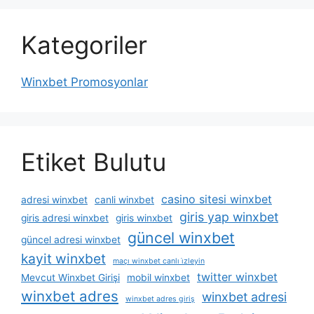
Kategoriler
Winxbet Promosyonlar
Etiket Bulutu
casino sitesi winxbet
adresi winxbet
canli winxbet
giris yap winxbet
giris adresi winxbet
giris winxbet
güncel winxbet
güncel adresi winxbet
kayit winxbet
maçı winxbet canlı i̇zleyin
twitter winxbet
Mevcut Winxbet Girişi
mobil winxbet
winxbet adres
winxbet adresi
winxbet adres giriş