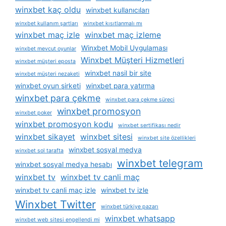
winxbet kaç oldu
winxbet kullanıcıları
winxbet kullanım şartları
winxbet kısıtlanmalı mı
winxbet maç izle
winxbet maç izleme
Winxbet Mobil Uygulaması
winxbet mevcut oyunlar
Winxbet Müşteri Hizmetleri
winxbet müşteri eposta
winxbet nasil bir site
winxbet müşteri nezaketi
winxbet oyun şirketi
winxbet para yatırma
winxbet para çekme
winxbet para çekme süreci
winxbet promosyon
winxbet poker
winxbet promosyon kodu
winxbet sertifikası nedir
winxbet sikayet
winxbet sitesi
winxbet site özellikleri
winxbet sosyal medya
winxbet sol tarafta
winxbet telegram
winxbet sosyal medya hesabı
winxbet tv
winxbet tv canli maç
winxbet tv canli maç izle
winxbet tv izle
Winxbet Twitter
winxbet türkiye pazarı
winxbet whatsapp
winxbet web sitesi engellendi mi