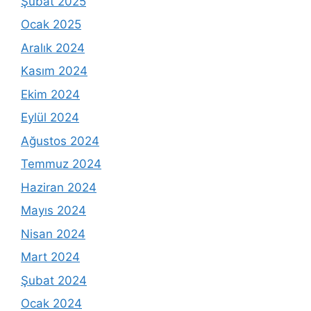
Şubat 2025
Ocak 2025
Aralık 2024
Kasım 2024
Ekim 2024
Eylül 2024
Ağustos 2024
Temmuz 2024
Haziran 2024
Mayıs 2024
Nisan 2024
Mart 2024
Şubat 2024
Ocak 2024