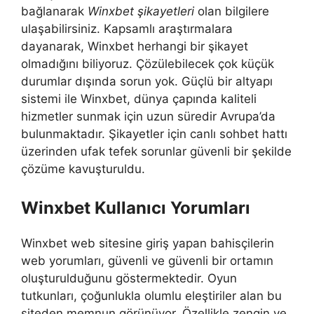
bağlanarak
Winxbet şikayetleri
olan bilgilere
ulaşabilirsiniz. Kapsamlı araştırmalara
dayanarak, Winxbet herhangi bir şikayet
olmadığını biliyoruz. Çözülebilecek çok küçük
durumlar dışında sorun yok. Güçlü bir altyapı
sistemi ile Winxbet, dünya çapında kaliteli
hizmetler sunmak için uzun süredir Avrupa’da
bulunmaktadır. Şikayetler için canlı sohbet hattı
üzerinden ufak tefek sorunlar güvenli bir şekilde
çözüme kavuşturuldu.
Winxbet Kullanıcı Yorumları
Winxbet web sitesine giriş yapan bahisçilerin
web yorumları, güvenli ve güvenli bir ortamın
oluşturulduğunu göstermektedir. Oyun
tutkunları, çoğunlukla olumlu eleştiriler alan bu
siteden memnun görünüyor. Özellikle zengin ve