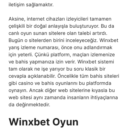
iletişim sağlamaktır.
Aksine, internet cihazları izleyicileri tamamen
çelişkili bir doğal anlayışla buluşturuyor. Bu da
canlı oyun sunan sitelere olan talebi artırdı.
Bugün o sitelerden birini inceleyeceğiz. Winxbet
yarış izleme numarası, önce onu adlandırmak
için yeterli. Çünkü platform, maçları izlemenize
ve bahis yapmanıza izin verir. Winxbet sistemi
tam olarak ne işe yarıyor bu soru klasik bir
cevapla açıklanabilir. Öncelikle tüm bahis siteleri
gibi casino ve bahis oyunlarını bu platformda
oynayın. Ancak diğer web sitelerine kıyasla bu
web sitesi aynı zamanda insanların ihtiyaçlarına
da değinmektedir.
Winxbet Oyun