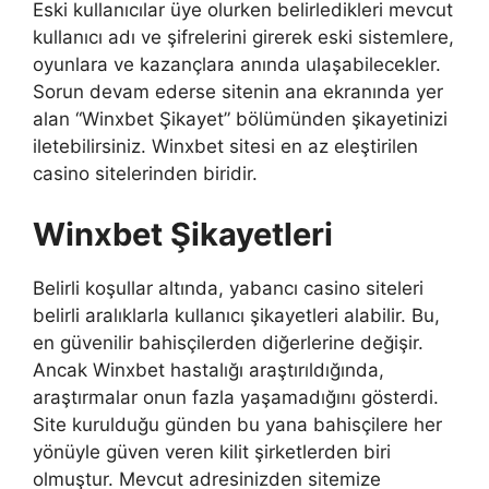
Eski kullanıcılar üye olurken belirledikleri mevcut
kullanıcı adı ve şifrelerini girerek eski sistemlere,
oyunlara ve kazançlara anında ulaşabilecekler.
Sorun devam ederse sitenin ana ekranında yer
alan “Winxbet Şikayet” bölümünden şikayetinizi
iletebilirsiniz. Winxbet sitesi en az eleştirilen
casino sitelerinden biridir.
Winxbet Şikayetleri
Belirli koşullar altında, yabancı casino siteleri
belirli aralıklarla kullanıcı şikayetleri alabilir. Bu,
en güvenilir bahisçilerden diğerlerine değişir.
Ancak Winxbet hastalığı araştırıldığında,
araştırmalar onun fazla yaşamadığını gösterdi.
Site kurulduğu günden bu yana bahisçilere her
yönüyle güven veren kilit şirketlerden biri
olmuştur. Mevcut adresinizden sitemize