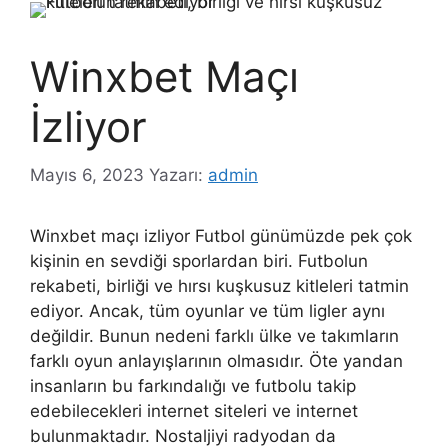
Winxbet Maçı
İzliyor
Mayıs 6, 2023
Yazarı:
admin
Winxbet maçı izliyor Futbol günümüzde pek çok
kişinin en sevdiği sporlardan biri. Futbolun
rekabeti, birliği ve hırsı kuşkusuz kitleleri tatmin
ediyor. Ancak, tüm oyunlar ve tüm ligler aynı
değildir. Bunun nedeni farklı ülke ve takımların
farklı oyun anlayışlarının olmasıdır. Öte yandan
insanların bu farkındalığı ve futbolu takip
edebilecekleri internet siteleri ve internet
bulunmaktadır. Nostaljiyi radyodan da