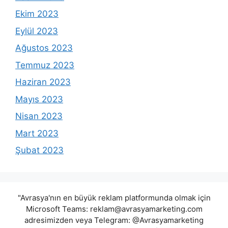
Ekim 2023
Eylül 2023
Ağustos 2023
Temmuz 2023
Haziran 2023
Mayıs 2023
Nisan 2023
Mart 2023
Şubat 2023
"Avrasya'nın en büyük reklam platformunda olmak için
Microsoft Teams:
reklam@avrasyamarketing.com
adresimizden veya Telegram: @Avrasyamarketing