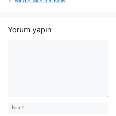
Winxbet Mobilden Bahis
Yorum yapın
Yorum
İsim