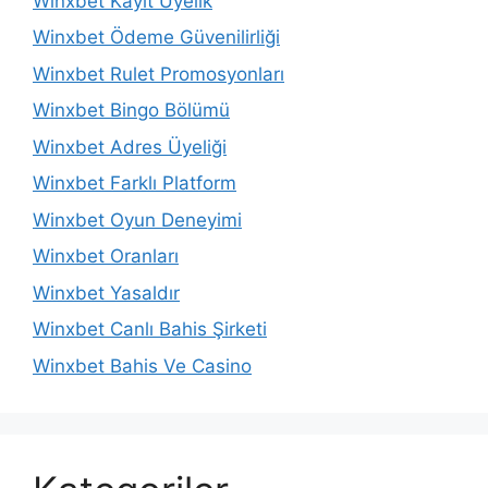
Winxbet Kayıt Üyelik
Winxbet Ödeme Güvenilirliği
Winxbet Rulet Promosyonları
Winxbet Bingo Bölümü
Winxbet Adres Üyeliği
Winxbet Farklı Platform
Winxbet Oyun Deneyimi
Winxbet Oranları
Winxbet Yasaldır
Winxbet Canlı Bahis Şirketi
Winxbet Bahis Ve Casino