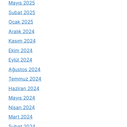
Mayıs 2025
Şubat 2025
Ocak 2025
Aralık 2024
Kasım 2024
Ekim 2024
Eylül 2024
Ağustos 2024
Temmuz 2024
Haziran 2024
Mayıs 2024
Nisan 2024
Mart 2024
Şubat 2024