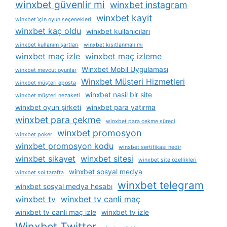
winxbet güvenlir mi
winxbet instagram
winxbet kayit
winxbet i̇çin oyun seçenekleri
winxbet kaç oldu
winxbet kullanıcıları
winxbet kullanım şartları
winxbet kısıtlanmalı mı
winxbet maç izle
winxbet maç izleme
Winxbet Mobil Uygulaması
winxbet mevcut oyunlar
Winxbet Müşteri Hizmetleri
winxbet müşteri eposta
winxbet nasil bir site
winxbet müşteri nezaketi
winxbet oyun şirketi
winxbet para yatırma
winxbet para çekme
winxbet para çekme süreci
winxbet promosyon
winxbet poker
winxbet promosyon kodu
winxbet sertifikası nedir
winxbet sikayet
winxbet sitesi
winxbet site özellikleri
winxbet sosyal medya
winxbet sol tarafta
winxbet telegram
winxbet sosyal medya hesabı
winxbet tv
winxbet tv canli maç
winxbet tv canli maç izle
winxbet tv izle
Winxbet Twitter