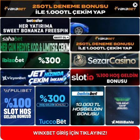
×
WINXBET GİRİŞ İÇİN TIKLAYINIZ!