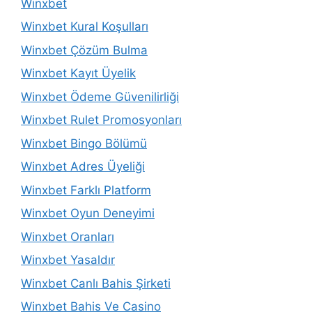
Winxbet
Winxbet Kural Koşulları
Winxbet Çözüm Bulma
Winxbet Kayıt Üyelik
Winxbet Ödeme Güvenilirliği
Winxbet Rulet Promosyonları
Winxbet Bingo Bölümü
Winxbet Adres Üyeliği
Winxbet Farklı Platform
Winxbet Oyun Deneyimi
Winxbet Oranları
Winxbet Yasaldır
Winxbet Canlı Bahis Şirketi
Winxbet Bahis Ve Casino