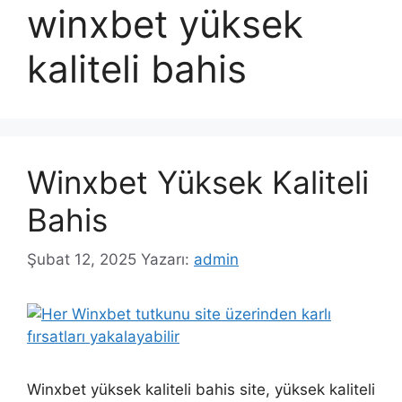
winxbet yüksek
kaliteli bahis
Winxbet Yüksek Kaliteli
Bahis
Şubat 12, 2025
Yazarı:
admin
Winxbet yüksek kaliteli bahis site, yüksek kaliteli