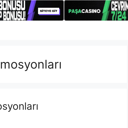
omosyonları
syonları