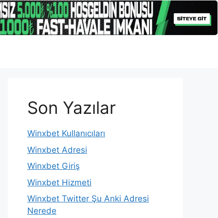
Son Yazılar
Winxbet Kullanıcıları
Winxbet Adresi
Winxbet Giriş
Winxbet Hizmeti
Winxbet Twitter Şu Anki Adresi
Nerede