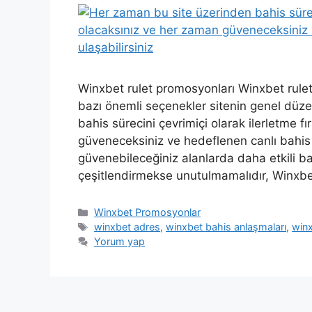
Winxbet rulet promosyonları Winxbet rulet
bazı önemli seçenekler sitenin genel düz
bahis sürecini çevrimiçi olarak ilerletme f
güveneceksiniz ve hedeflenen canlı bahis 
güvenebileceğiniz alanlarda daha etkili ba
çeşitlendirmekse unutulmamalıdır, Winxb
Kategoriler
Winxbet Promosyonlar
Etiketler
winxbet adres
,
winxbet bahis anlaşmaları
,
winx
Yorum yap