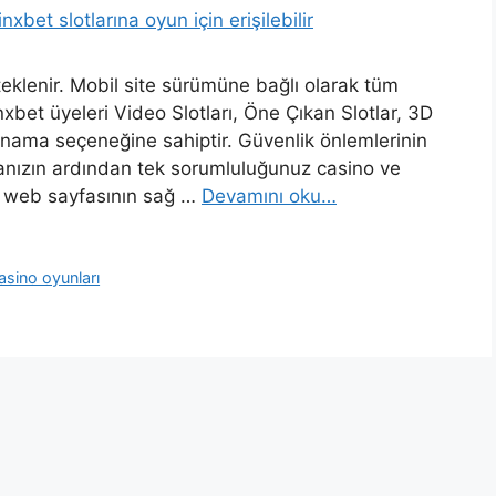
esteklenir. Mobil site sürümüne bağlı olarak tüm
inxbet üyeleri Video Slotları, Öne Çıkan Slotlar, 3D
oynama seçeneğine sahiptir. Güvenlik önlemlerinin
anızın ardından tek sorumluluğunuz casino ve
Bu web sayfasının sağ …
Devamını oku…
asino oyunları