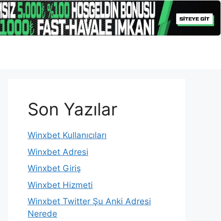
Son Yazılar
Winxbet Kullanıcıları
Winxbet Adresi
Winxbet Giriş
Winxbet Hizmeti
Winxbet Twitter Şu Anki Adresi
Nerede