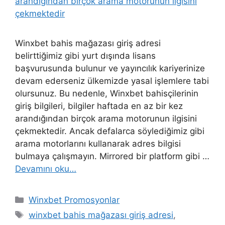
Winxbet bahis mağazası giriş adresi
belirttiğimiz gibi yurt dışında lisans
başvurusunda bulunur ve yayıncılık kariyerinize
devam ederseniz ülkemizde yasal işlemlere tabi
olursunuz. Bu nedenle, Winxbet bahisçilerinin
giriş bilgileri, bilgiler haftada en az bir kez
arandığından birçok arama motorunun ilgisini
çekmektedir. Ancak defalarca söylediğimiz gibi
arama motorlarını kullanarak adres bilgisi
bulmaya çalışmayın. Mirrored bir platform gibi …
Devamını oku…
Kategoriler
Winxbet Promosyonlar
Etiketler
winxbet bahis mağazası giriş adresi
,