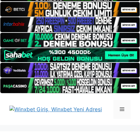
İçeriğe
atla
Menü