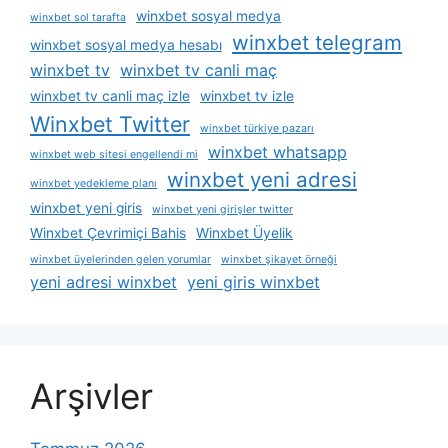
winxbet sosyal medya
winxbet sol tarafta
winxbet telegram
winxbet sosyal medya hesabı
winxbet tv
winxbet tv canli maç
winxbet tv canli maç izle
winxbet tv izle
Winxbet Twitter
winxbet türkiye pazarı
winxbet whatsapp
winxbet web sitesi engellendi mi
winxbet yeni adresi
winxbet yedekleme planı
winxbet yeni giris
winxbet yeni girişler twitter
Winxbet Çevrimiçi Bahis
Winxbet Üyelik
winxbet üyelerinden gelen yorumlar
winxbet şikayet örneği
yeni adresi winxbet
yeni giris winxbet
Arşivler