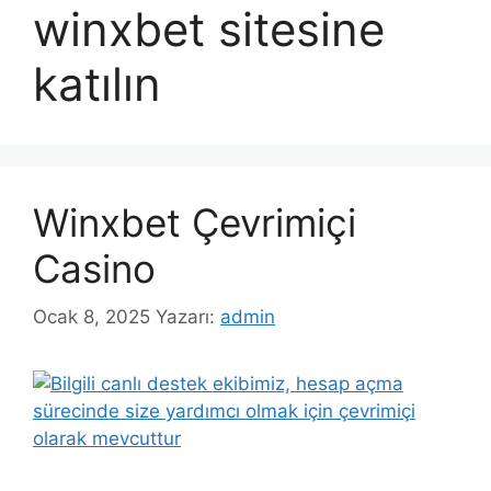
winxbet sitesine
katılın
Winxbet Çevrimiçi
Casino
Ocak 8, 2025
Yazarı:
admin