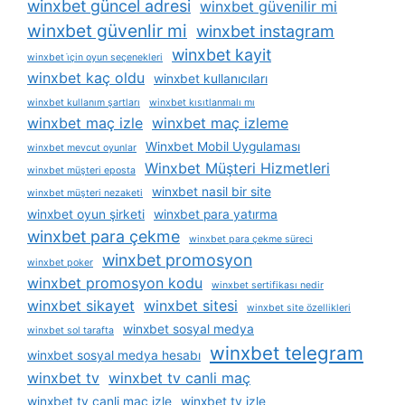
winxbet güncel adresi
winxbet güvenilir mi
winxbet güvenlir mi
winxbet instagram
winxbet kayit
winxbet i̇çin oyun seçenekleri
winxbet kaç oldu
winxbet kullanıcıları
winxbet kullanım şartları
winxbet kısıtlanmalı mı
winxbet maç izle
winxbet maç izleme
Winxbet Mobil Uygulaması
winxbet mevcut oyunlar
Winxbet Müşteri Hizmetleri
winxbet müşteri eposta
winxbet nasil bir site
winxbet müşteri nezaketi
winxbet oyun şirketi
winxbet para yatırma
winxbet para çekme
winxbet para çekme süreci
winxbet promosyon
winxbet poker
winxbet promosyon kodu
winxbet sertifikası nedir
winxbet sikayet
winxbet sitesi
winxbet site özellikleri
winxbet sosyal medya
winxbet sol tarafta
winxbet telegram
winxbet sosyal medya hesabı
winxbet tv
winxbet tv canli maç
winxbet tv canli maç izle
winxbet tv izle