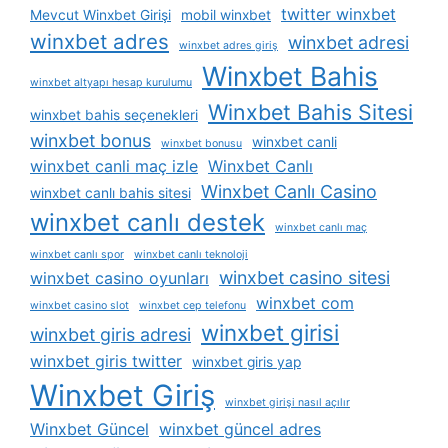
twitter winxbet
Mevcut Winxbet Girişi
mobil winxbet
winxbet adres
winxbet adresi
winxbet adres giriş
Winxbet Bahis
winxbet altyapı hesap kurulumu
Winxbet Bahis Sitesi
winxbet bahis seçenekleri
winxbet bonus
winxbet canli
winxbet bonusu
winxbet canli maç izle
Winxbet Canlı
Winxbet Canlı Casino
winxbet canlı bahis sitesi
winxbet canlı destek
winxbet canlı maç
winxbet canlı spor
winxbet canlı teknoloji
winxbet casino sitesi
winxbet casino oyunları
winxbet com
winxbet casino slot
winxbet cep telefonu
winxbet girisi
winxbet giris adresi
winxbet giris twitter
winxbet giris yap
Winxbet Giriş
winxbet girişi nasıl açılır
Winxbet Güncel
winxbet güncel adres